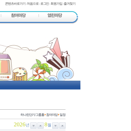
콘텐츠바로가기
:
처음으로
:
로그인
:
회원가입
:
즐겨찾기
하나린단기/그룹홈
참여마당
일정
2026
8
년
월