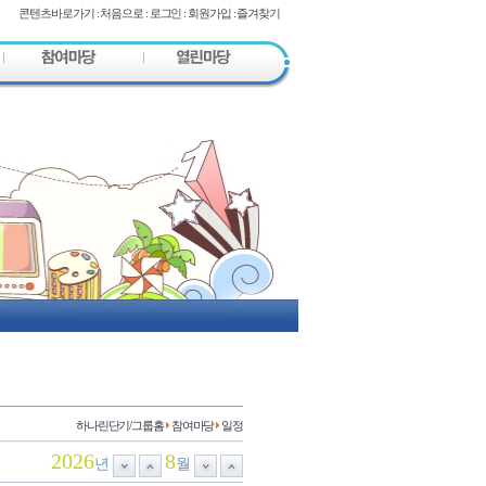
콘텐츠바로가기
:
처음으로
:
로그인
:
회원가입
:
즐겨찾기
하나린단기/그룹홈
참여마당
일정
2026
8
년
월